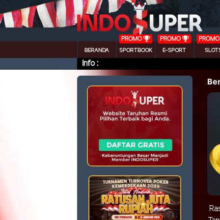
PROMO
PROMO
PROMO
PROM
BERANDA
SPORTBOOK
E-SPORT
SLOT
Info :
Be
Ras