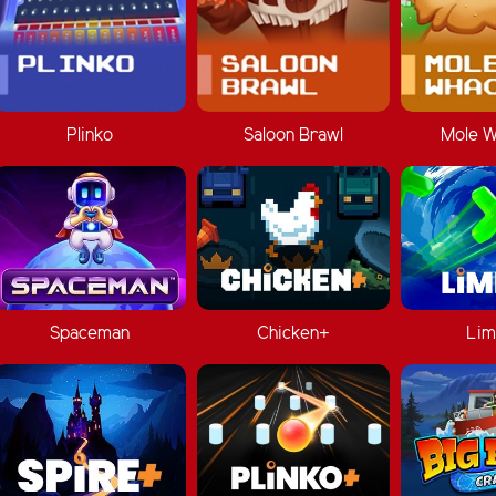
Plinko
Saloon Brawl
Mole 
Spaceman
Chicken+
Li