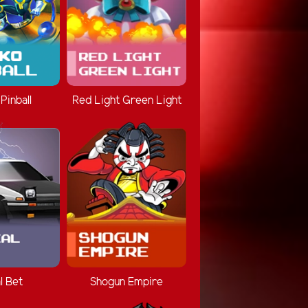
 Pinball
Red Light Green Light
al Bet
Shogun Empire