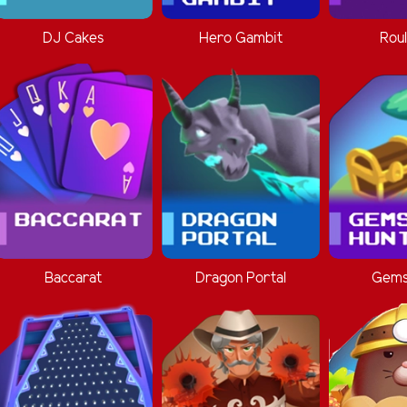
DJ Cakes
Hero Gambit
Rou
Baccarat
Dragon Portal
Gems