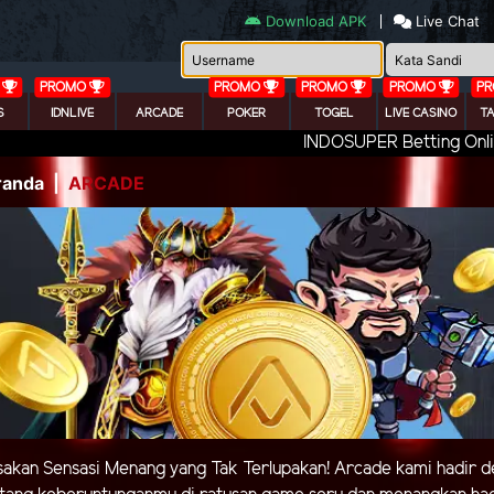
Download APK
Live Chat
O
PROMO
PROMO
PROMO
PROMO
P
S
IDNLIVE
ARCADE
POKER
TOGEL
LIVE CASINO
T
INDOSUPER Betting Online Terpercaya dan Terbesar d
randa
ARCADE
akan Sensasi Menang yang Tak Terlupakan! Arcade kami hadir de