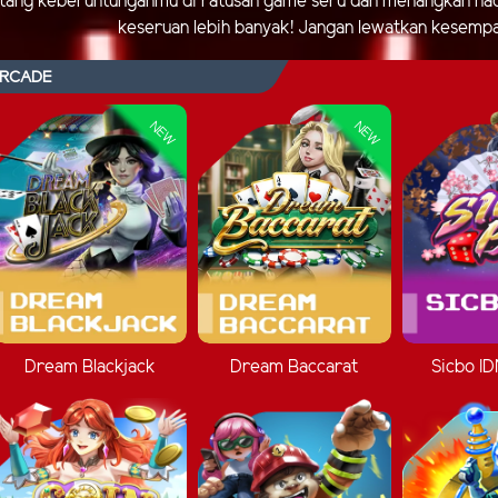
tang keberuntunganmu di ratusan game seru dan menangkan hadia
keseruan lebih banyak! Jangan lewatkan kesempat
RCADE
NEW
NEW
Dream Blackjack
Dream Baccarat
Sicbo I